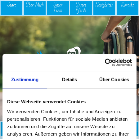
Start
Über Mich
Unser
Unsere
Neuigkeiten
Kontakt
Team
Pferde
logo
Zustimmung
Details
Über Cookies
Diese Webseite verwendet Cookies
Wir verwenden Cookies, um Inhalte und Anzeigen zu
personalisieren, Funktionen für soziale Medien anbieten
Reit­therapie
Bambinireitgruppe
Reiterferien
Einzel­
Kurse
zu können und die Zugriffe auf unsere Website zu
unterricht
analysieren. Außerdem geben wir Informationen zu Ihrer