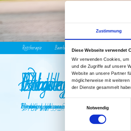
Zustimmung
Reit­therapie
Bambinireitgruppe
Reiterferien
Diese Webseite verwendet 
Wir verwenden Cookies, um I
und die Zugriffe auf unsere 
Maxl
Ella
Whisky
Bounty
Tinkerbell
Heaven
Michel
Gogo
Website an unsere Partner fü
möglicherweise mit weiteren
der Dienste gesammelt habe
Einwilligungsauswahl
Reitpony, geb. 1995
Minishetty, geb. 2012
Reitpony, geb. 2013
Reitpony, geb. 2011
Minitinker, geb. 2014
Fjordpferd , geb. 2010
Fjordpferd, geb. 2006
Fjordpferd, geb. 2010
Notwendig