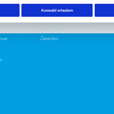
Auswahl erlauben
essum
Datenschutz­
in