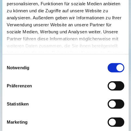
personalisieren, Funktionen für soziale Medien anbieten
zu können und die Zugriffe auf unsere Website zu
Gelungene Osterferien
analysieren. Außerdem geben wir Informationen zu Ihrer
Verwendung unserer Website an unsere Partner für
soziale Medien, Werbung und Analysen weiter. Unsere
Partner führen diese Informationen möglicherweise mit
Wir begrüßten in den Osterferien täglich bis zu 12
weiteren Daten zusammen, die Sie ihnen bereitgestellt
Ferienkinder, mit denen wir wieder eine tolle Zeit verbringen
haben oder die sie im Rahmen Ihrer Nutzung der Dienste
konnten. Vom Füttern und Rausbringen der Ponys und
gesammelt haben.
Einwilligungsauswahl
Pferde, über den Stalldienst, das ausgiebige Putzen und
Notwendig
natürlich auch das Reiten, kam diesmal auch die Theorie
nicht zu kurz. Ein schönes Rundumprogramm mit
Präferenzen
zufriedenen und glücklichen Teilnehmern.
Statistiken
Marketing