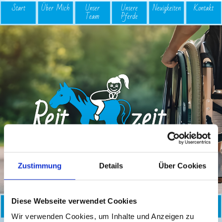
Start
Über Mich
Unser
Unsere
Neuigkeiten
Kontakt
Team
Pferde
logo
Zustimmung
Details
Über Cookies
Reit­therapie
Bambinireitgruppe
Reiterferien
Einzel­
Kurse
Diese Webseite verwendet Cookies
unterricht
Wir verwenden Cookies, um Inhalte und Anzeigen zu